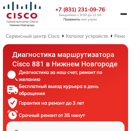
+7 (831) 231-09-76
Ежедневно с 9:00 до 21:00
Позвонить
мне утром
Сервисный центр Cisco
в
Нижнем Новгороде
Сервисный центр Cisco
Каталог устройств
Ремонт
Диагностика маршрутизатора
Cisco 881 в Нижнем Новгороде
Диагностика за наш счет, ремонт по
желанию
Бесплатный выезд курьера в день
обращения
Гарантия на ремонт до 3 лет
Срочный ремонт от 35 минут